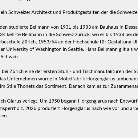
ein Schweizer Architekt und Produktgestalter, der die Schweiz
den studierte Bellmann von 1931 bis 1933 am Bauhaus in Dessau
4 kehrte Bellmann in die Schweiz zurück, wo er bis 1938 bei d
rbeschule Zürich, 1953/54 an der Hochschule für Gestaltung U
 University of Washington in Seattle. Hans Bellmann gilt als wi
 Schweiz.
bei Zürich eine der ersten Stuhl- und Tischmanufakturen der S
 das Unternehmen wurde in
Möbelfabrik Horgenglarus
umbenannt.
m Stile Thonets das Sortiment. Danach kam es zur Zusammenarb
ach Glarus verlegt. Um 1950 begann Horgenglarus nach Entwürf
msperrholz. 2026 produziert Horgenglarus nach wie vor und arbe
men.