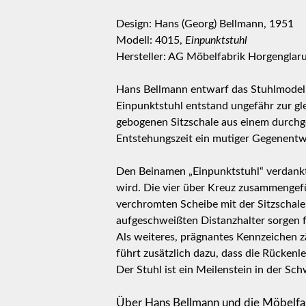
Design: Hans (Georg) Bellmann, 1951
Modell: 4015,
Einpunktstuhl
Hersteller: AG Möbelfabrik Horgenglaru
Hans Bellmann entwarf das Stuhlmodell
Einpunktstuhl entstand ungefähr zur gl
gebogenen Sitzschale aus einem durchge
Entstehungszeit ein mutiger Gegenentwu
Den Beinamen „Einpunktstuhl“ verdankt 
wird. Die vier über Kreuz zusammengefüh
verchromten Scheibe mit der Sitzschale 
aufgeschweißten Distanzhalter sorgen fü
Als weiteres, prägnantes Kennzeichen zä
führt zusätzlich dazu, dass die Rückenl
Der Stuhl ist ein Meilenstein in der S
Über Hans Bellmann und die Möbelfa