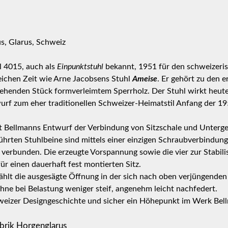
s, Glarus, Schweiz
 4015, auch als
Einpunktstuhl
bekannt, 1951 für den schweizeris
eichen Zeit wie Arne Jacobsens Stuhl
Ameise
. Er gehört zu den 
henden Stück formverleimtem Sperrholz. Der Stuhl wirkt heute s
rf zum eher traditionellen Schweizer-Heimatstil Anfang der 19
Bellmanns Entwurf der Verbindung von Sitzschale und Untergeste
rten Stuhlbeine sind mittels einer einzigen Schraubverbindung a
verbunden. Die erzeugte Vorspannung sowie die vier zur Stabilis
r einen dauerhaft fest montierten Sitz.
hlt die ausgesägte Öffnung in der sich nach oben verjüngenden Le
ehne bei Belastung weniger steif, angenehm leicht nachfedert.
chweizer Designgeschichte und sicher ein Höhepunkt im Werk Bel
brik Horgenglarus