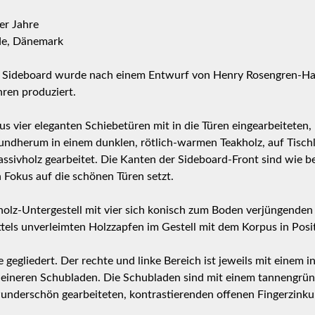
er Jahre
nde, Dänemark
e Sideboard wurde nach einem Entwurf von Henry Rosengren-Han
ren produziert.
aus vier eleganten Schiebetüren mit in die Türen eingearbeiteten
undherum in einem dunklen, rötlich-warmen Teakholz, auf Tischle
assivholz gearbeitet. Die Kanten der Sideboard-Front sind wie b
Fokus auf die schönen Türen setzt.
holz-Untergestell mit vier sich konisch zum Boden verjüngenden
tels unverleimten Holzzapfen im Gestell mit dem Korpus in Posi
e gegliedert. Der rechte und linke Bereich ist jeweils mit einem 
 kleineren Schubladen. Die Schubladen sind mit einem tannengrün
underschön gearbeiteten, kontrastierenden offenen Fingerzink